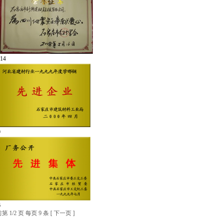
14
9
6
 1/2 页 每页 9 条 [
下一页
]