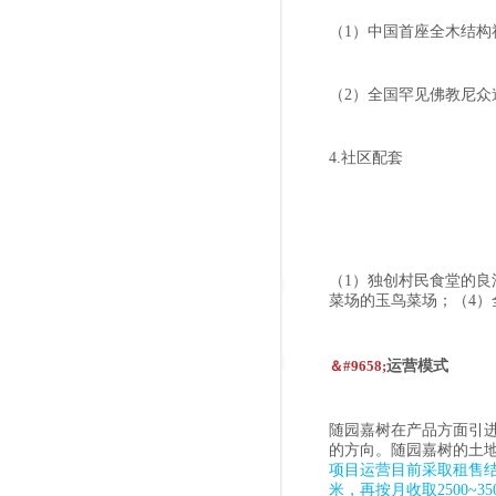
（1）中国首座全木结构
（2）全国罕见佛教尼众
4.社区配套
（1）独创村民食堂的良
菜场的玉鸟菜场；（4）
＆#9658;
运营模式
随园嘉树在产品方面引
的方向。随园嘉树的土地
项目运营目前采取租售结合
米，再按月收取2500~3