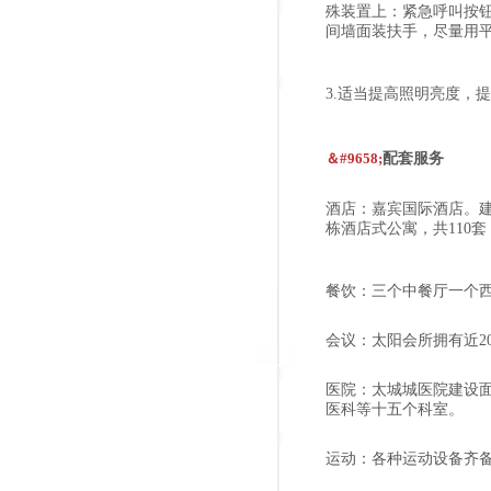
殊装置上：紧急呼叫按
间墙面装扶手，尽量用平
3.适当提高照明亮度，
＆#9658;
配套服务
酒店：嘉宾国际酒店。建
栋酒店式公寓，共110
餐饮：三个中餐厅一个
会议：太阳会所拥有近2
医院：太城城医院建设面
医科等十五个科室。
运动：各种运动设备齐