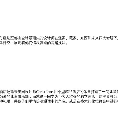
每座别墅都由全球最顶尖的设计师在暹罗、藏家、东西和未来四大命题下
马行空、展现着他们情境营造的高超技法。
酒店还邀来美国设计师Christ Jones用小型精品酒店的体量打造了一
为豪的儿童俱乐部，而就是一间专为小客人准备的独立酒店，这里又舞台
种礼服，共孩子们尽情扮演通话中的角色、或是在盛大的化妆舞会中进行