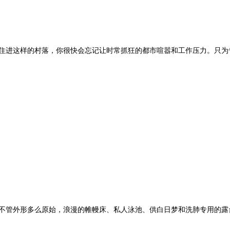
住进这样的村落，你很快会忘记让时常抓狂的都市喧嚣和工作压力。只为
不管外形多么原始，浪漫的帷幔床、私人泳池、供白日梦和洗肺专用的露