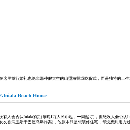
在这里举行婚礼也绝非那种假大空的山盟海誓或吃货式，而是独特的土生
2.Iniala Beach House
没有人会否认Iniala的贵(每晚1万人民币起，一周起订)，但绝没人会否认In
女友香消玉殒于巴厘岛爆炸案)，他原本只是想装修住宅，却没想到用力