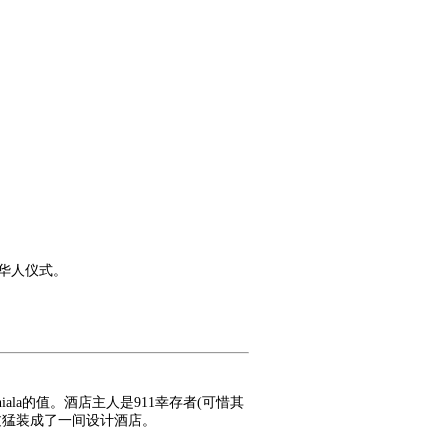
华人仪式。
iala的值。酒店主人是911幸存者(可惜其
过猛装成了一间设计酒店。