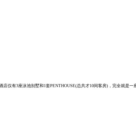
酒店仅有3座泳池别墅和1套PENTHOUSE(总共才10间客房)，完全就是