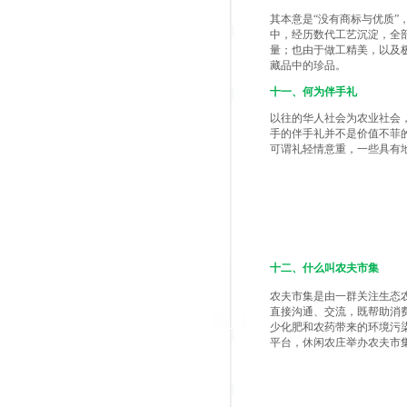
其本意是“没有商标与优质
中，经历数代工艺沉淀，全
量；也由于做工精美，以及
藏品中的珍品。
十一、何为伴手礼
以往的华人社会为农业社会
手的伴手礼并不是价值不菲
可谓礼轻情意重，一些具有
十二、什么叫农夫市集
农夫市集是由一群关注生态
直接沟通、交流，既帮助消
少化肥和农药带来的环境污
平台，休闲农庄举办农夫市